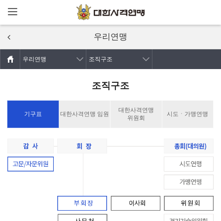
메뉴열기
주요콘텐츠로
건너뛰기
우리연맹
우리연맹
조직구조
조직구조
대한사격연맹
기구표
대한사격연맹 임원
시도ㆍ가맹연맹
위원회