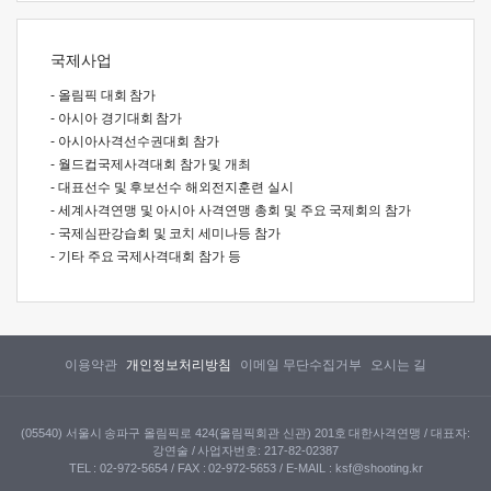
국제사업
- 올림픽 대회 참가
- 아시아 경기대회 참가
- 아시아사격선수권대회 참가
- 월드컵국제사격대회 참가 및 개최
- 대표선수 및 후보선수 해외전지훈련 실시
- 세계사격연맹 및 아시아 사격연맹 총회 및 주요 국제회의 참가
- 국제심판강습회 및 코치 세미나등 참가
- 기타 주요 국제사격대회 참가 등
이용약관
개인정보처리방침
이메일 무단수집거부
오시는 길
(05540) 서울시 송파구 올림픽로 424(올림픽회관 신관) 201호 대한사격연맹 / 대표자:
강연술 / 사업자번호: 217-82-02387
TEL : 02-972-5654 / FAX : 02-972-5653 / E-MAIL : ksf@shooting.kr