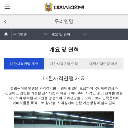
메뉴열기
주요콘텐츠로
건너뛰기
우리연맹
우리연맹
개요 및 연혁
개요 및 연혁
대한사격연맹 개요
대한사격연맹 연혁
대한사격연맹 마크
대한사격연맹 개요
설립목적본 연맹은 사격경기를 국민에게 널리 보급하여 국민체력향상과
건전하고 명랑한 기풍을 진작시킴과 아울러
아마츄어 사격인 및 그 단체를 통활
지도하며 우수한 사격인을 양성하여 국위선양을 도모하므로써 민족문화에
이바지함을 목적으로 함
기능- 사격경기에 관한 기본방침의 심의 결의