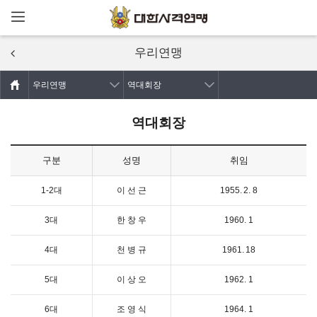
메뉴열기
주요콘텐츠로
건너뛰기
우리연맹
우리연맹
역대회장
역대회장
구분
성명
취임
1-2대
이 선 근
1955. 2. 8
3대
한 창 우
1960. 1
4대
천 병 규
1961. 18
5대
이 상 오
1962. 1
6대
조 영 식
1964. 1