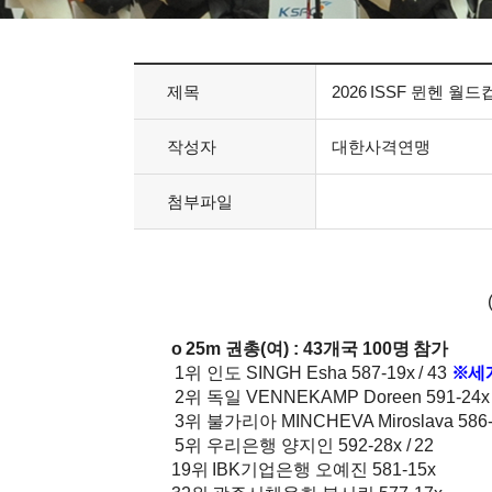
제목
2026 ISSF 뮌헨 월
작성자
대한사격연맹
첨부파일
o 25m
권총
(
여
) : 43
개국
100
명 참가
1
위 인도
SINGH Esha 587-19x / 43
※
세
2
위 독일
VENNEKAMP Doreen 591-24x 
3
위 불가리아
MINCHEVA Miroslava 586-
5
위 우리은행 양지인
592-28x / 22
19
위
IBK
기업은행 오예진
581-15x