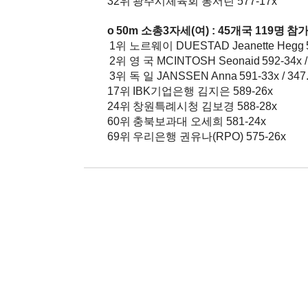
32
위 광주시체육회 봉서린
577-17x
o 50m
소총
3
자세
(
여
) : 45
개국
119
명 참
1
위 노르웨이
DUESTAD Jeanette Hegg 5
2
위 영 국
MCINTOSH Seonaid 592-34x /
3
위 독 일
JANSSEN Anna 591-33x / 347
17
위
IBK
기업은행 김지은
589-26x
24
위 창원특례시청 김보경
588-28x
60
위 충북보과대 오세희
581-24x
69
위 우리은행 권유나
(RPO) 575-26x