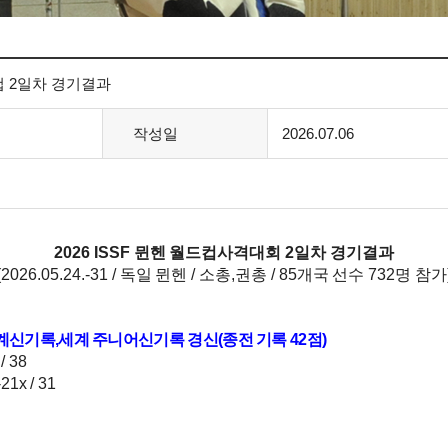
드컵 2일차 경기결과
작성일
2026.07.06
2026 ISSF
뮌헨 월드컵사격대회
2
일차 경기결과
(2026.05.24.-31 /
독일 뮌헨
/
소총
,
권총
/ 85
개국 선수
732
명 참가
계신기록
,
세계 주니어신기록 경신
(
종전 기록
42
점
)
/ 38
21x / 31