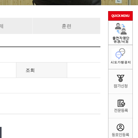
제
훈련
조회