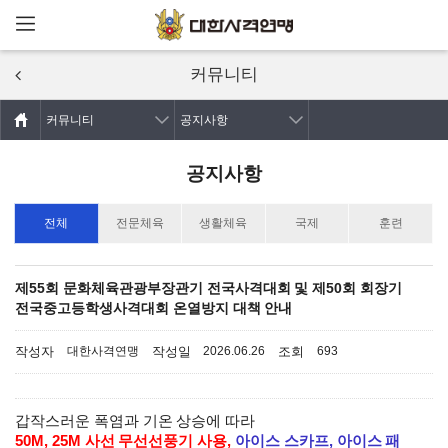
메뉴열기
주요콘텐츠로
건너뛰기
커뮤니티
커뮤니티
공지사항
공지사항
전체
전문체육
생활체육
국제
훈련
제55회 문화체육관광부장관기 전국사격대회 및 제50회 회장기
전국중고등학생사격대회 온열방지 대책 안내
작성자
작성일
조회
대한사격연맹
2026.06.26
693
갑작스러운 폭염과 기온 상승에 따라
50M, 25M 사선 무선선풍기 사용,
아이스 스카프, 아이스 패