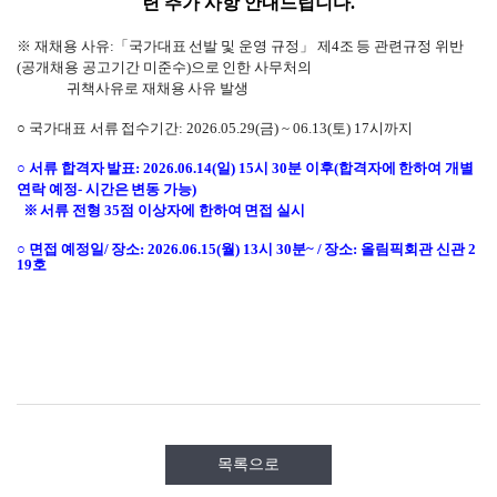
련 추가 사항 안내드립니다.
※
재채용 사유:「국가대표 선발 및 운영 규정」 제4조 등 관련규정 위반
(공개채용 공고기간 미준수)으로 인한 사무처의
귀책사유로 재채용 사유 발생
○
국가대표 서류 접수기간: 2026.05.29(금) ~ 06.13(토) 17시까지
○
서류 합격자 발표
: 2026.06.14(
일
) 15
시
30
분 이후
(
합격자에 한하여 개별
연락 예정
-
시간은 변동 가능
)
※
서류 전형
35
점 이상자에 한하여 면접 실시
○
면접 예정일
/
장소
: 2026.06.15(
월
) 13
시
30
분
~ /
장소: 올림픽회관 신관 2
19호
목록으로