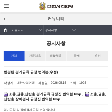
메뉴열기
주요콘텐츠로
건너뛰기
커뮤니티
커뮤니티
공지사항
공지사항
전체
전문체육
생활체육
국제
훈련
변경된 경기규칙 규정 번역본(수정)
작성자
작성일
조회
대한사격연맹
2026.05.15
1925
소총,권총,산탄총 경기규칙 규정집 번역본.hwp
,
소총,권총,
산탄총 장비검사 규정집 번역본.hwp
경기규칙 및 장비검사 규칙 번역 입니다