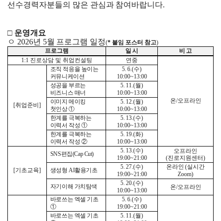
선수경력자분들의 많은 관심과 참여바랍니다.
□
운영개요
ㅇ
2026
년
5
월 프로그램 일정
(
*
붙임 포스터 참고
)
프로그램
일 시
비 고
1:1
진로상담 및 취업컨설팅
연중
조직 적응을 높이는
5. 6.(
수
)
커뮤니케이션
10:00~13:00
성공을 부르는
5. 11.(
월
)
비즈니스 매너
10:00~13:00
온
/
오프라인
이미지 메이킹
5. 12.(
월
)
[
취업준비
]
첫인상
①
10:00~13:00
한계를 극복하는
5. 13.(
수
)
이력서 작성
①
10:00~13:00
한계를 극복하는
5. 19.(
화
)
이력서 작성
②
10:00~13:00
5. 13.(
수
)
오프라인
SNS
편집
(Cap Cut)
19:00~21:00
(
진로지원센터
)
5. 27.(
수
)
온라인
(
실시간
[
기초교육
]
생성형
AI
활용기초
19:00~21:00
Zoom)
5. 20.(
수
)
자기이해 가치탐색
온
/
오프라인
10:00~13:00
바로쓰는 엑셀 기초
5. 6.(
수
)
①
19:00~21:00
바로쓰는 엑셀 기초
5. 11.(
월
)