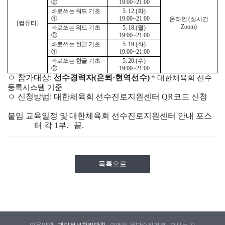
②
19:00~21:00
바로쓰는 워드 기초
5. 12.(
화
)
①
19:00~21:00
온라인
(
실시간
[
컴퓨터
]
Zoom)
바로쓰는 워드 기초
5. 18.(
월
)
②
19:00~21:00
바로쓰는 한글 기초
5. 19.(
화
)
①
19:00~21:00
바로쓰는 한글 기초
5. 20.(
수
)
②
19:00~21:00
ㅇ 참가대상
:
선수경력자
(
은퇴
·
현역선수
)
*
대한체육회 선수
등록시스템 기준
ㅇ 신청방법
:
대한체육회 선수진로지원센터
QR
코드 신청
붙임 교육일정 및 대한체육회 선수진로지원센터 안내 포스
터 각
1
부
.
끝.
목록으로
이용약관
개인정보처리방침
이메일 무단수집거부
오시는 길