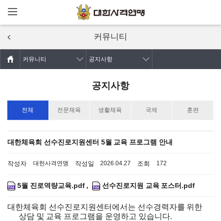
메뉴열기
주요콘텐츠로
건너뛰기
커뮤니티
커뮤니티
공지사항
공지사항
전체
전문체육
생활체육
국제
훈련
대한체육회 선수진로지원센터 5월 교육 프로그램 안내
작성자
작성일
조회
대한사격연맹
2026.04.27
172
5월 진로역량교육.pdf
,
선수진로지원 교육 포스터.pdf
대한체육회 선수진로지원센터에서는 선수경력자를 위한
상담 및 교육 프로그램을 운영하고 있습니다
.