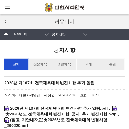
메뉴열기
주요콘텐츠로
건너뛰기
커뮤니티
커뮤니티
공지사항
공지사항
전체
전문체육
생활체육
국제
훈련
2026년 제107회 전국체육대회 변경사항 추가 알림
작성자
작성일
조회
대한사격연맹
2026.04.26
1671
2026년 제107회 전국체육대회 변경사항 추가 알림.pdf
,
★2026년도 전국체육대회 변경사항_공지_추가 변경사항.hwp
,
(참고_기안내자료)★2026년도 전국체육대회 변경사항
_260220.pdf